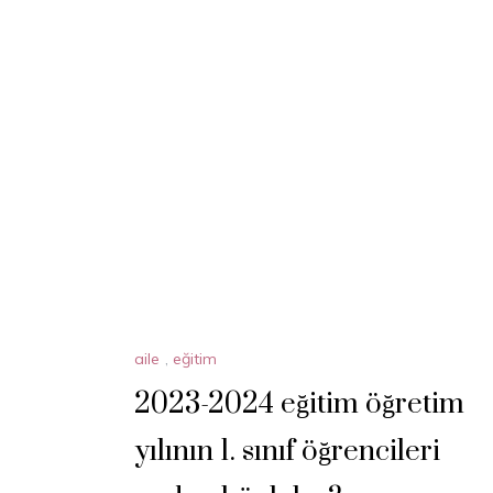
aile
,
eğitim
2023-2024 eğitim öğretim
yılının 1. sınıf öğrencileri