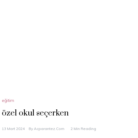
eğitim
özel okul seçerken
13 Mart 2024
By
Acparantez.com
2 Min Reading