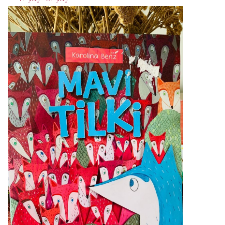
bavulumdaki kırık fincan
14 Nisan 2024
By
Acparantez.com
1 Min Reading