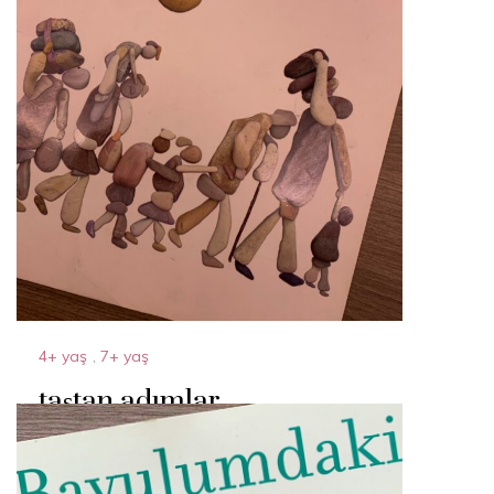
4+ yaş
,
7+ yaş
taştan adımlar
3 Mayıs 2024
By
Acparantez.com
1 Min Reading