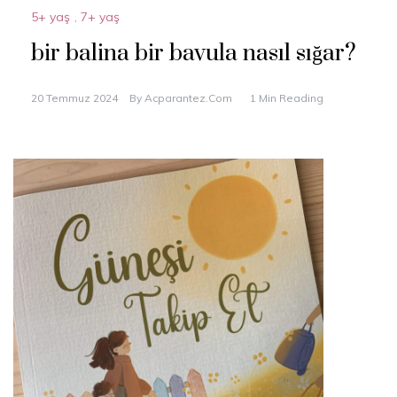
5+ yaş
,
7+ yaş
bir balina bir bavula nasıl sığar?
20 Temmuz 2024
By
Acparantez.com
1 Min Reading