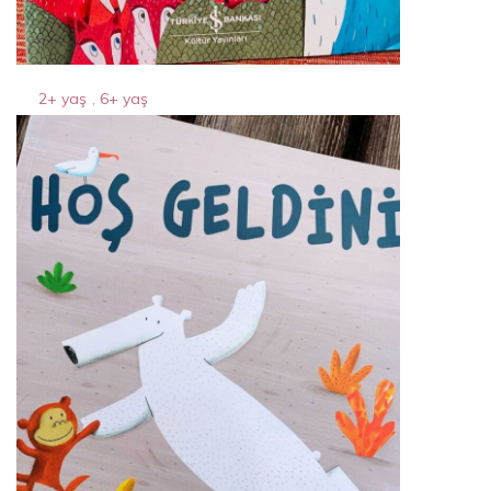
2+ yaş
,
6+ yaş
mavi tilki
13 Nisan 2024
By
Acparantez.com
1 Min Reading