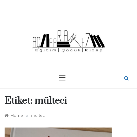
Skip
to
content
Etiket:
mülteci
»
Home
mülteci