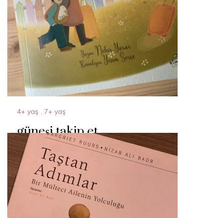
4+ yaş
,
7+ yaş
güneşi takip et
20 Temmuz 2024
By
Acparantez.com
1 Min Reading