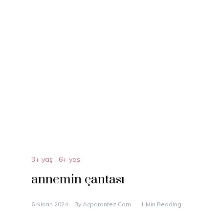
3+ yaş
,
6+ yaş
annemin çantası
6 Nisan 2024
By
Acparantez.com
1 Min Reading