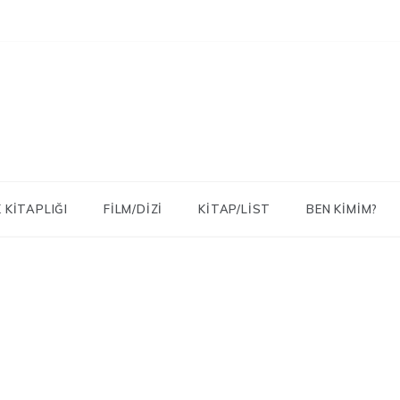
 KITAPLIĞI
FILM/DIZI
KITAP/LIST
BEN KIMIM?