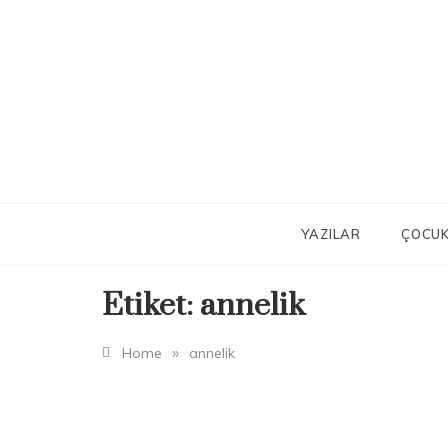
Skip
to
content
YAZILAR
ÇOCUK
Etiket:
annelik
»
Home
annelik