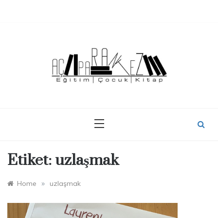
Skip
to
content
Etiket:
uzlaşmak
»
Home
uzlaşmak