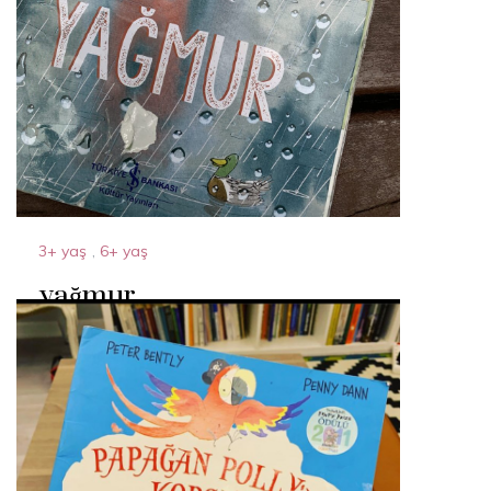
3+ yaş
,
6+ yaş
yağmur
10 Temmuz 2024
By
Acparantez.com
1 Min Reading