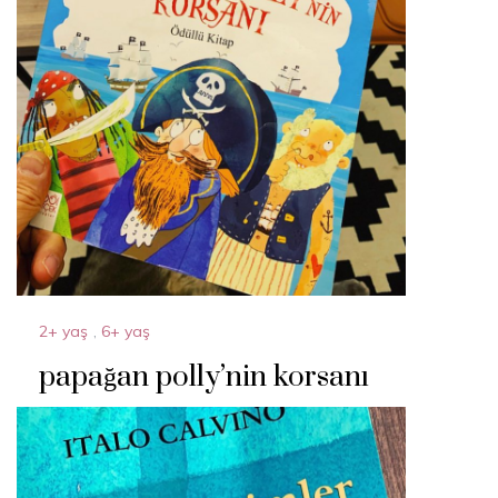
2+ yaş
,
6+ yaş
papağan polly’nin korsanı
14 Nisan 2024
By
Acparantez.com
1 Min Reading