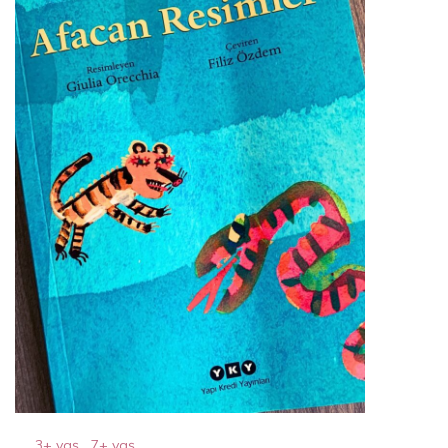
3+ yaş
,
7+ yaş