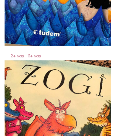
2+ yaş
,
6+ yaş
kar benek kara benek
8 Nisan 2024
By
Acparantez.com
1 Min Reading