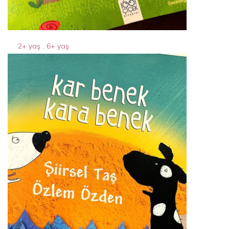
2+ yaş
,
6+ yaş
zoraki ejderha
10 Nisan 2024
By
Acparantez.com
1 Min Reading