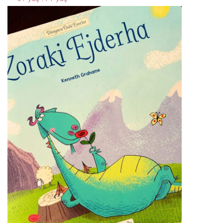
afacan resimler
10 Nisan 2024
By
Acparantez.com
1 Min Reading