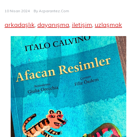
10 Nisan 2024
By
Acparantez.com
arkadaşlık
, 
dayanışma
, 
iletişim
, 
uzlaşmak