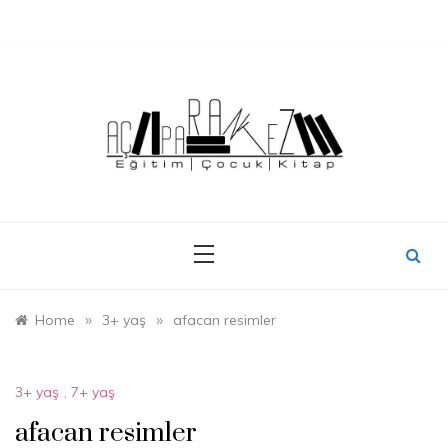
Skip
to
content
»
»
Home
3+ yaş
afacan resimler
3+ yaş
,
7+ yaş
afacan resimler