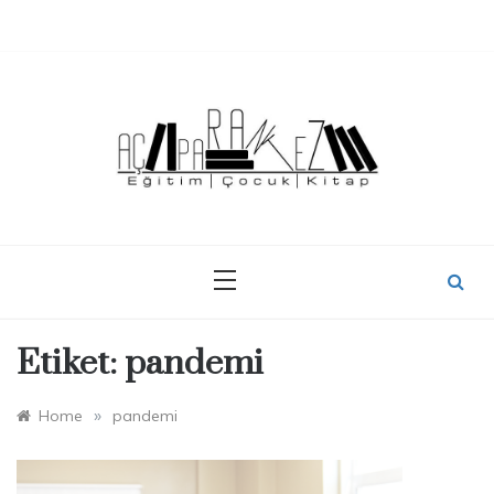
Skip
to
content
Etiket:
pandemi
»
Home
pandemi