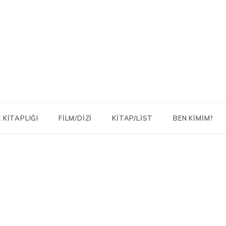
 KITAPLIĞI
FILM/DIZI
KITAP/LIST
BEN KIMIM?