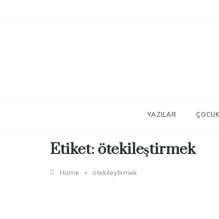
Skip
to
content
YAZILAR
ÇOCUK
Etiket:
ötekileştirmek
»
Home
ötekileştirmek