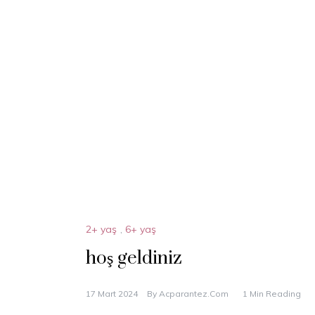
2+ yaş
,
6+ yaş
hoş geldiniz
17 Mart 2024
By
Acparantez.com
1 Min Reading