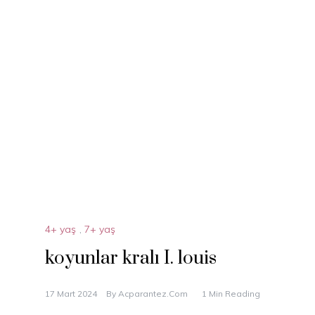
4+ yaş
,
7+ yaş
koyunlar kralı I. louis
17 Mart 2024
By
Acparantez.com
1 Min Reading