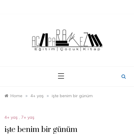
Skip
to
content
»
»
Home
4+ yaş
işte benim bir günüm
4+ yaş
,
7+ yaş
işte benim bir günüm