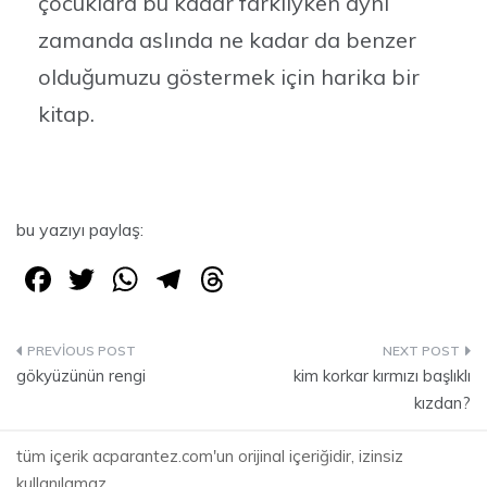
çocuklara bu kadar farklıyken aynı
zamanda aslında ne kadar da benzer
olduğumuzu göstermek için harika bir
kitap.
bu yazıyı paylaş:
F
T
W
T
T
a
w
h
el
hr
c
itt
at
e
e
Yazı
e
er
s
gr
a
gökyüzünün rengi
kim korkar kırmızı başlıklı
gezinmesi
kızdan?
b
A
a
d
o
p
m
s
tüm içerik acparantez.com'un orijinal içeriğidir, izinsiz
kullanılamaz.