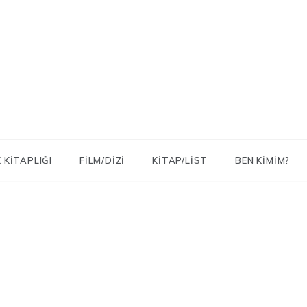
 KITAPLIĞI
FILM/DIZI
KITAP/LIST
BEN KIMIM?