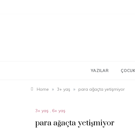
Skip
to
content
YAZILAR
ÇOCUK
»
»
Home
3+ yaş
para ağaçta yetişmiyor
3+ yaş
,
6+ yaş
para ağaçta yetişmiyor