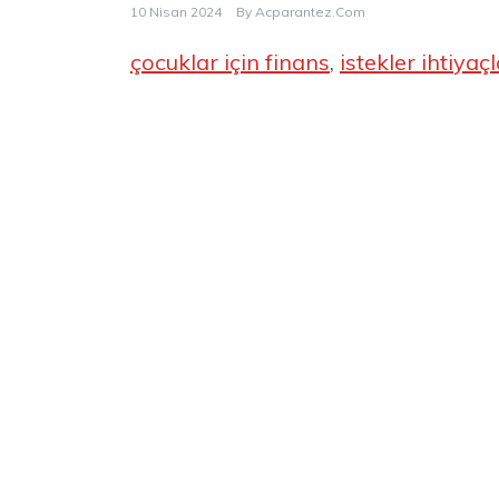
10 Nisan 2024
By
Acparantez.com
çocuklar için finans
, 
istekler ihtiyaç