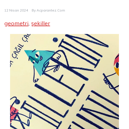
12 Nisan 2024
By
Acparantez.com
geometri
, 
şekiller