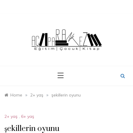
Skip
to
content
»
»
Home
2+ yaş
şekillerin oyunu
2+ yaş
,
6+ yaş
şekillerin oyunu