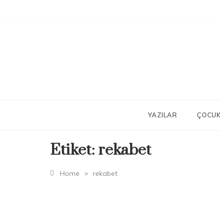
Skip
to
content
YAZILAR
ÇOCUK
Etiket:
rekabet
»
Home
rekabet