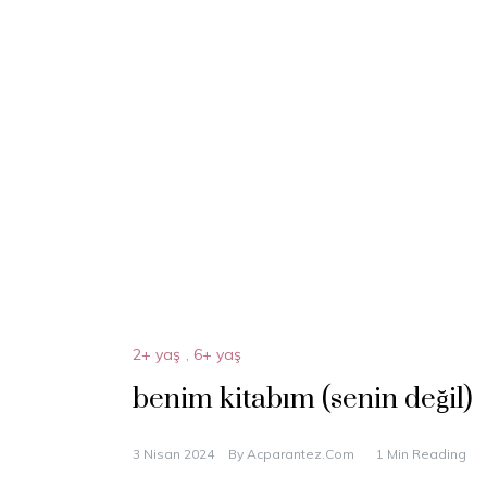
2+ yaş
,
6+ yaş
benim kitabım (senin değil)
3 Nisan 2024
By
Acparantez.com
1 Min Reading