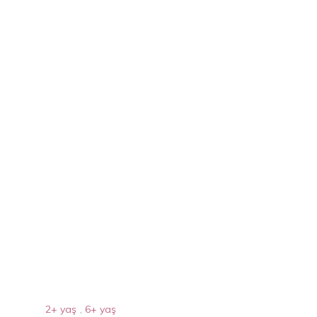
2+ yaş
,
6+ yaş