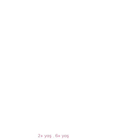
2+ yaş
,
6+ yaş