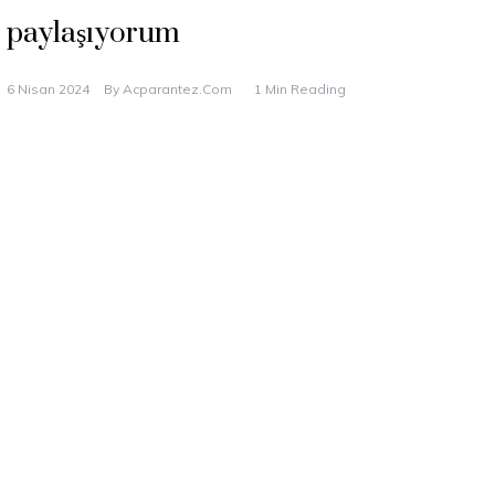
paylaşıyorum
6 Nisan 2024
By
Acparantez.com
1 Min Reading