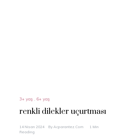
3+ yaş
,
6+ yaş
renkli dilekler uçurtması
14 Nisan 2024
By
Acparantez.com
1 Min
Reading