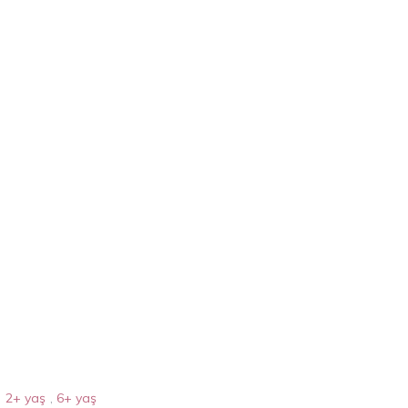
2+ yaş
,
6+ yaş