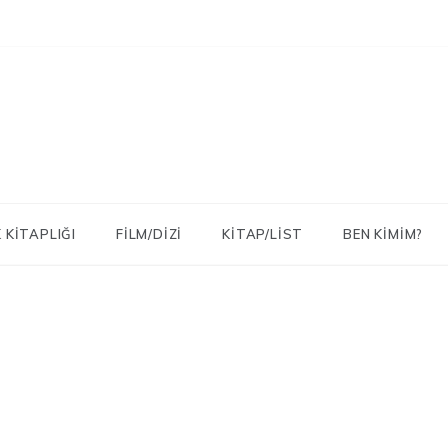
 KITAPLIĞI
FILM/DIZI
KITAP/LIST
BEN KIMIM?