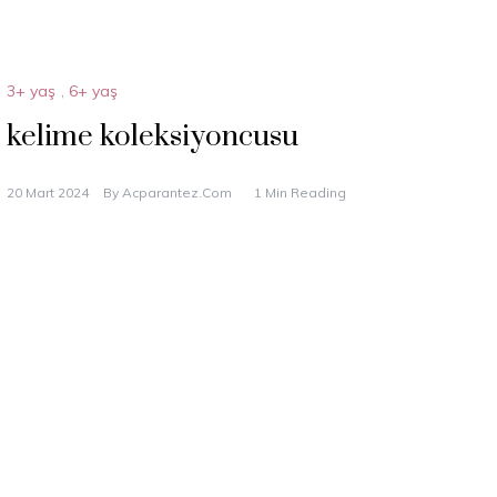
3+ yaş
,
6+ yaş
kelime koleksiyoncusu
20 Mart 2024
By
Acparantez.com
1 Min Reading