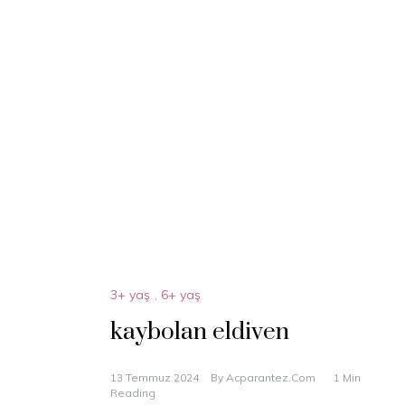
3+ yaş
,
6+ yaş
kaybolan eldiven
13 Temmuz 2024
By
Acparantez.com
1 Min
Reading