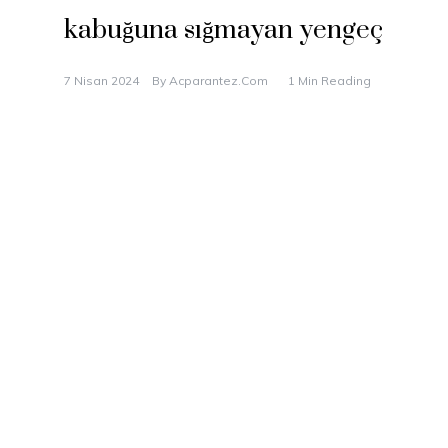
kabuğuna sığmayan yengeç
7 Nisan 2024
By
Acparantez.com
1 Min Reading