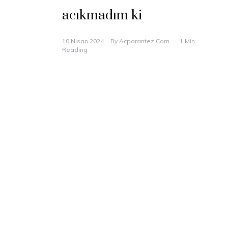
acıkmadım ki
10 Nisan 2024
By
Acparantez.com
1 Min
Reading