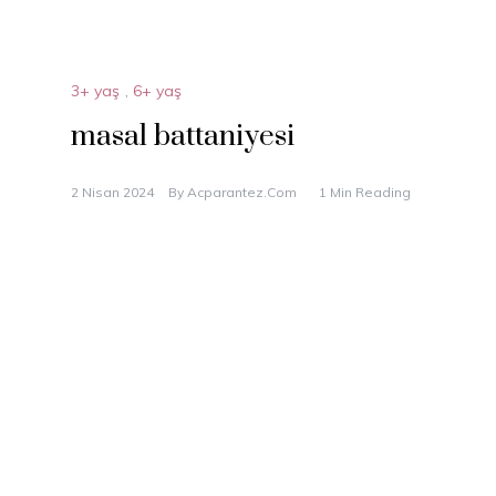
3+ yaş
,
6+ yaş
masal battaniyesi
2 Nisan 2024
By
Acparantez.com
1 Min Reading