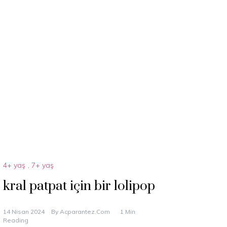
4+ yaş
,
7+ yaş
kral patpat için bir lolipop
14 Nisan 2024
By
Acparantez.com
1 Min
Reading