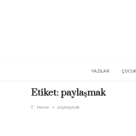
Skip
to
content
YAZILAR
ÇOCUK
Etiket:
paylaşmak
»
Home
paylaşmak