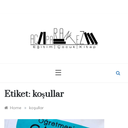
Skip
to
content
Etiket:
koşullar
»
Home
koşullar