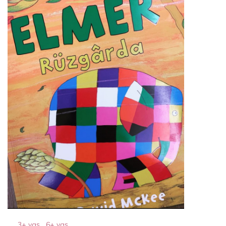
3+ yaş
,
6+ yaş