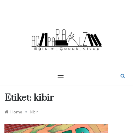
Skip
to
content
Etiket:
kibir
»
Home
kibir