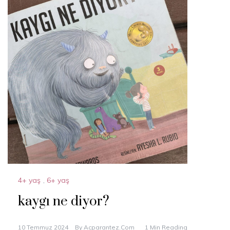
4+ yaş
,
6+ yaş
kaygı ne diyor?
10 Temmuz 2024
By
Acparantez.com
1 Min Reading