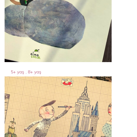
5+ yaş
,
8+ yaş
frederick
10 Nisan 2024
By
Acparantez.com
1 Min Reading