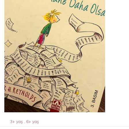
3+ yaş
,
6+ yaş