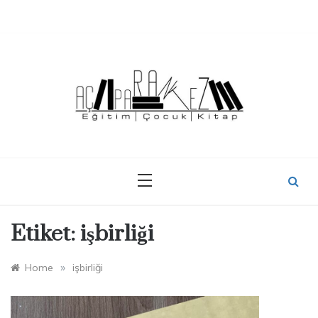
Skip
to
content
Etiket:
işbirliği
»
Home
işbirliği