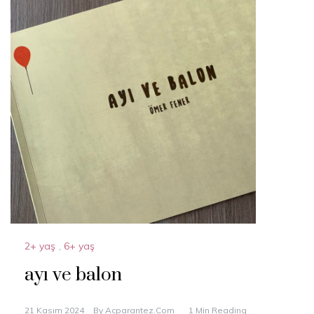
2+ yaş
,
6+ yaş
ayı ve balon
21 Kasım 2024
By
Acparantez.com
1 Min Reading