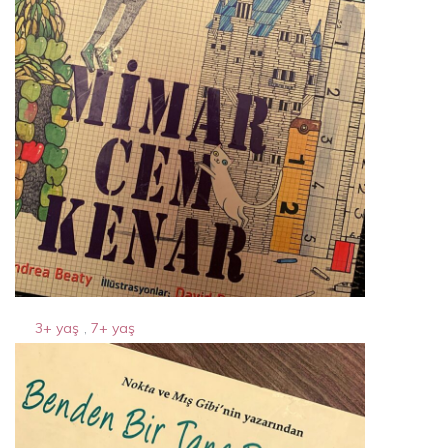
3+ yaş
,
7+ yaş
mimar cem kenar
6 Nisan 2024
By
Acparantez.com
1 Min Reading