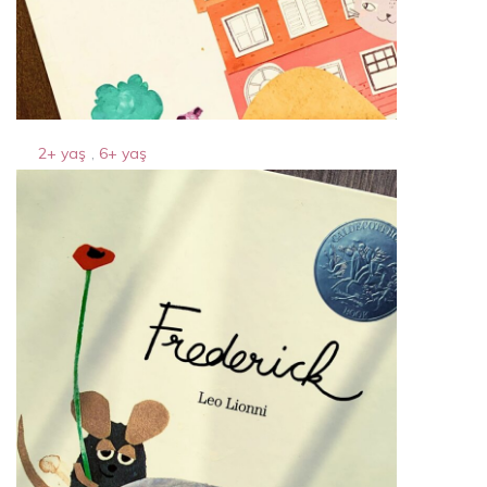
2+ yaş
,
6+ yaş
kediler giremez apartmanı
14 Nisan 2024
By
Acparantez.com
1 Min Reading