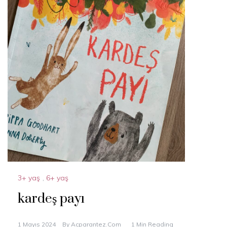
3+ yaş
,
6+ yaş
kardeş payı
1 Mayıs 2024
By
Acparantez.com
1 Min Reading