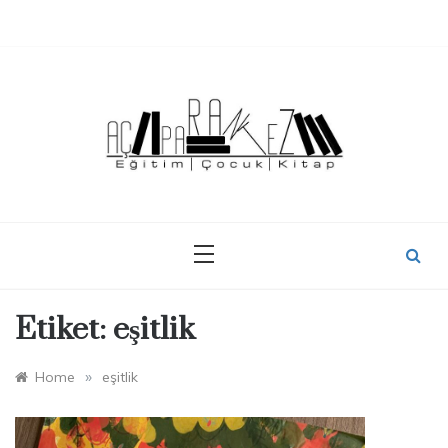
Skip
to
content
Etiket:
eşitlik
»
Home
eşitlik