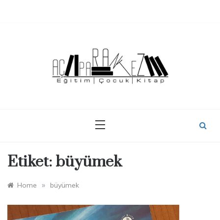
Skip
to
content
Etiket:
büyümek
»
Home
büyümek