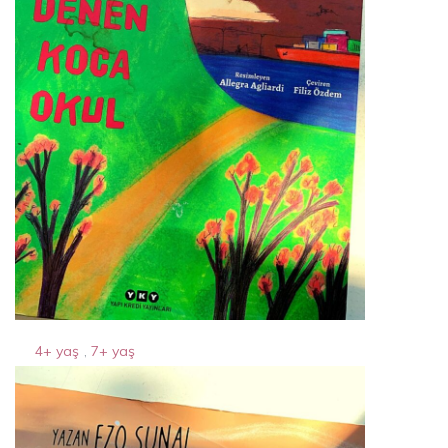
4+ yaş
,
7+ yaş
dünya denen koca okul
7 Nisan 2024
By
Acparantez.com
1 Min Reading