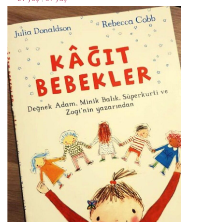
kabuğuna sığmayan yengeç
7 Nisan 2024
By
Acparantez.com
1 Min Reading