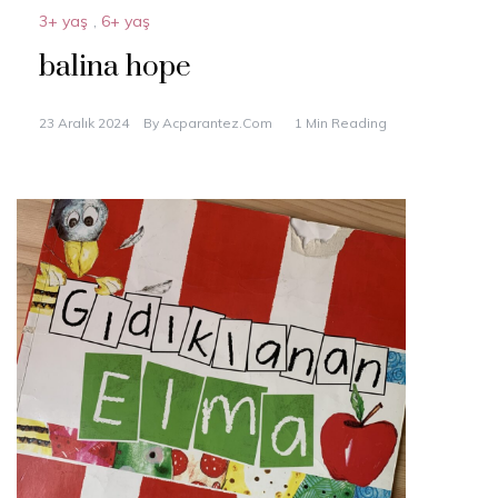
3+ yaş
,
6+ yaş
balina hope
23 Aralık 2024
By
Acparantez.com
1 Min Reading