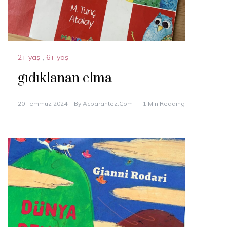
2+ yaş
,
6+ yaş
gıdıklanan elma
20 Temmuz 2024
By
Acparantez.com
1 Min Reading