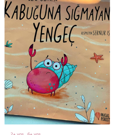
2+ yaş
,
6+ yaş