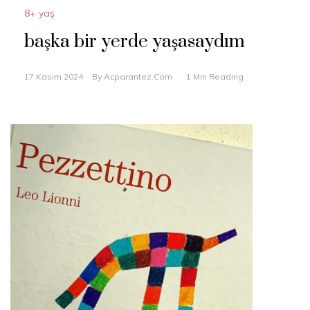
8+ yaş
başka bir yerde yaşasaydım
17 Kasım 2024
By
Acparantez.com
1 Min Reading