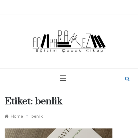
Skip
to
content
Etiket:
benlik
»
Home
benlik