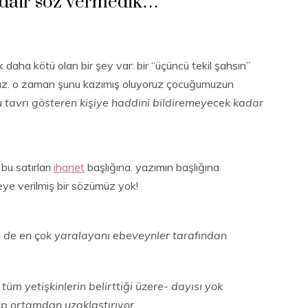
e dair söz vermedik…”
daha kötü olan bir şey var: bir “üçüncü tekil şahsın”
ız. o zaman şunu kazımış oluyoruz çocuğumuzun
 tavrı gösteren kişiye haddini bildiremeyecek kadar
bu satırları
ihanet
başlığına. yazımın başlığına
mseye verilmiş bir sözümüz yok!
ine de en çok yaralayanı ebeveynler tarafından
tüm yetişkinlerin belirttiği üzere- dayısı yok
ıp ortamdan uzaklaştırıyor.