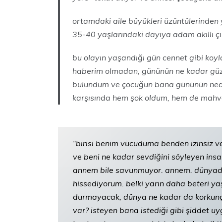
ortamdaki aile büyükleri üzüntülerinden
35-40 yaşlarındaki dayıya adam akıllı çı
bu olayın yaşandığı gün cennet gibi koy
haberim olmadan, gününün ne kadar güze
bulundum ve çocuğun bana gününün neden
karşısında hem şok oldum, hem de mah
“birisi benim vücuduma benden izinsiz 
ve beni ne kadar sevdiğini söyleyen insa
annem bile savunmuyor. annem. dünyada
hissediyorum. belki yarın daha beteri
durmayacak, dünya ne kadar da korkunç
var? isteyen bana istediği gibi şiddet 