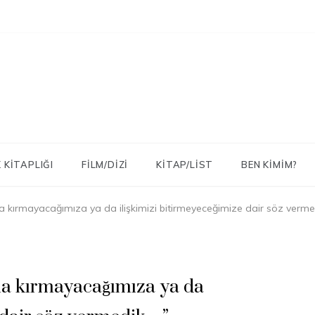
 KITAPLIĞI
FILM/DIZI
KITAP/LIST
BEN KIMIM?
asla kırmayacağımıza ya da ilişkimizi bitirmeyeceğimize dair söz verm
asla kırmayacağımıza ya da