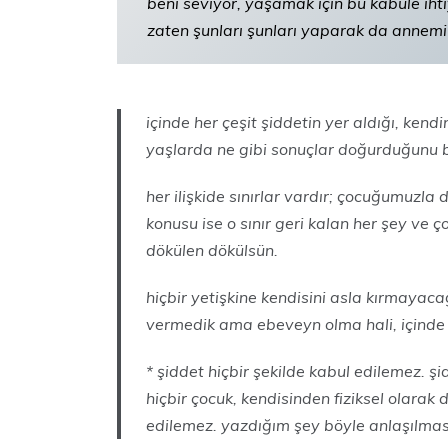
beni seviyor, yaşamak için bu kabule iht
zaten şunları şunları yaparak da annemi
içinde her çeşit şiddetin yer aldığı, kend
yaşlarda ne gibi sonuçlar doğurduğunu bi
her ilişkide sınırlar vardır; çocuğumuzla
konusu ise o sınır geri kalan her şey ve ço
dökülen dökülsün.
hiçbir yetişkine kendisini asla kırmayaca
vermedik ama ebeveyn olma hali, içinde p
* şiddet hiçbir şekilde kabul edilemez. şid
hiçbir çocuk, kendisinden fiziksel olarak
edilemez. yazdığım şey böyle anlaşılmas