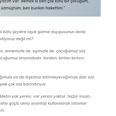
iyacım var. demek ki ben çok kötü bir çocuğum,
 üzmüştüm, ben bunları hakettim.”
ini kötü şeylere layık görme duygusunun ileriki
liyoruz değil mi?
 da, annemizle de, eşimizle de. çocuğumuz söz
cuğumuz arasındadır. bırakın, kırılan kırılsın,
ğımıza ya da ilişkimizi bitirmeyeceğimize dair söz
ek çok söz barındırıyor.
detin yok yeresi, var yeresi yoktur. hiçbir insan,
 daha güçlü olma avantajı kullanılarak istismar
ın.