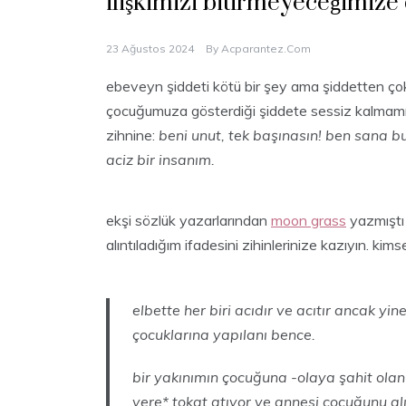
ilişkimizi bitirmeyeceğimiz
23 Ağustos 2024
By
Acparantez.com
ebeveyn şiddeti kötü bir şey ama şiddetten çok 
çocuğumuza gösterdiği şiddete sessiz kalmam
zihnine:
beni unut, tek başınasın!
ben sana bu
aciz bir insanım.
ekşi sözlük yazarlarından
moon grass
yazmıştı 
alıntıladığım ifadesini zihinlerinize kazıyın. ki
elbette her biri acıdır ve acıtır ancak y
çocuklarına yapılanı bence.
bir yakınımın çocuğuna -olaya şahit olan 
yere* tokat atıyor ve annesi çocuğunu al