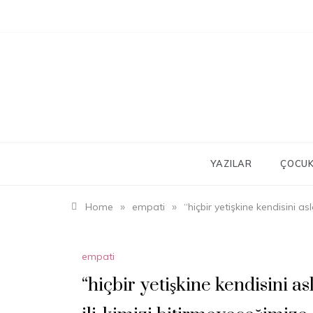
Skip
to
content
YAZILAR
ÇOCUK
»
»
Home
empati
“hiçbir yetişkine kendisini 
empati
“hiçbir yetişkine kendisini 