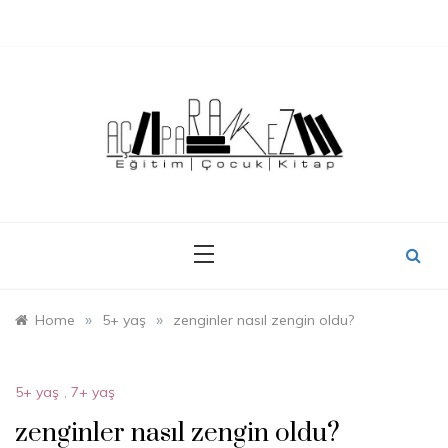
Skip
to
content
»
»
Home
5+ yaş
zenginler nasıl zengin oldu?
5+ yaş
,
7+ yaş
zenginler nasıl zengin oldu?