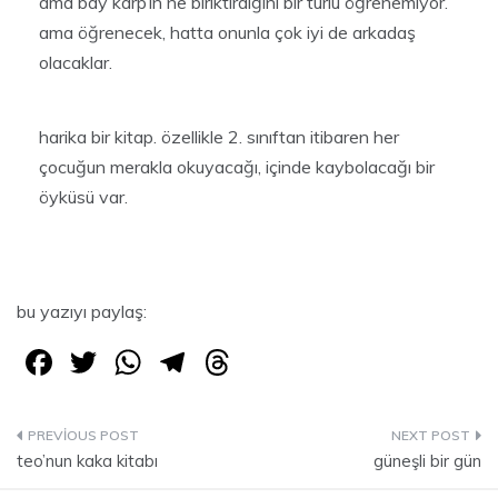
ama bay karp’ın ne biriktirdiğini bir türlü öğrenemiyor.
ama öğrenecek, hatta onunla çok iyi de arkadaş
olacaklar.
harika bir kitap. özellikle 2. sınıftan itibaren her
çocuğun merakla okuyacağı, içinde kaybolacağı bir
öyküsü var.
bu yazıyı paylaş:
F
T
W
T
T
a
w
h
el
hr
c
itt
at
e
e
Yazı
e
er
s
gr
a
teo’nun kaka kitabı
güneşli bir gün
gezinmesi