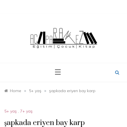
Skip
to
content
»
»
Home
5+ yaş
şapkada eriyen bay karp
5+ yaş
,
7+ yaş
şapkada eriyen bay karp