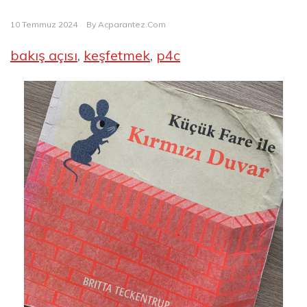
10 Temmuz 2024
By
Acparantez.com
bakış açısı
, 
keşfetmek
, 
p4c