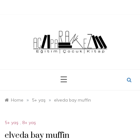
Skip
to
content
»
»
Home
5+ yaş
elveda bay muffin
5+ yaş
,
8+ yaş
elveda bay muffin