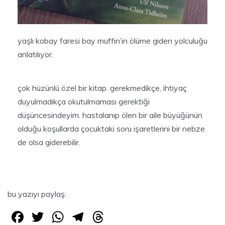
yaşlı kobay faresi bay muffin’in ölüme giden yolculuğu
anlatılıyor.
çok hüzünlü özel bir kitap. gerekmedikçe, ihtiyaç
duyulmadıkça okutulmaması gerektiği
düşüncesindeyim. hastalanıp ölen bir aile büyüğünün
olduğu koşullarda çocuktaki soru işaretlerini bir nebze
de olsa giderebilir.
bu yazıyı paylaş:
F
T
W
T
T