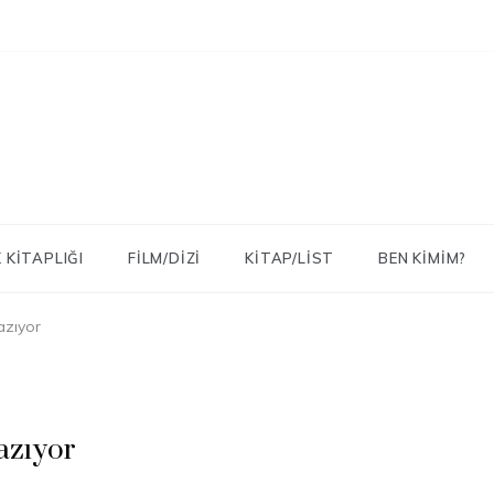
 KITAPLIĞI
FILM/DIZI
KITAP/LIST
BEN KIMIM?
azıyor
azıyor