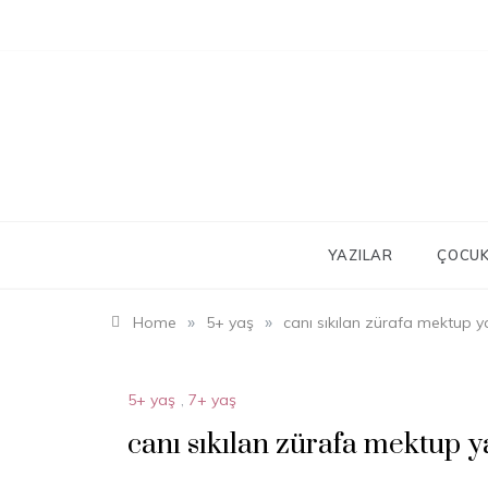
Skip
to
content
YAZILAR
ÇOCUK
»
»
Home
5+ yaş
canı sıkılan zürafa mektup y
5+ yaş
,
7+ yaş
canı sıkılan zürafa mektup y