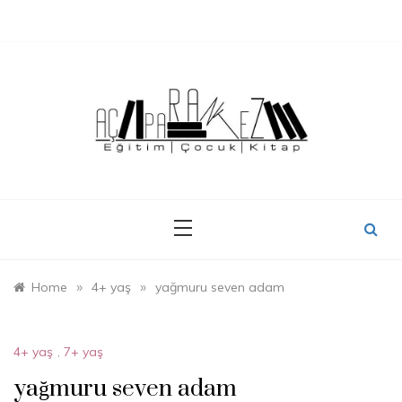
Skip
to
content
»
»
Home
4+ yaş
yağmuru seven adam
4+ yaş
,
7+ yaş
yağmuru seven adam