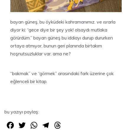
bayan güneş, bu öyküdeki kahramanımız. ve ısrarla
diyor ki: “gece diye bir şey yok! olsaydı mutlaka
görürdüm.” bayan güneş bu iddiayı durup dururken
ortaya atmıyor, bunun geri planında birtakım
hoşnutsuzluklar var. ama ne?
“bakmak” ve “görmek” arasındaki fark üzerine çok
eğlenceli bir kitap.
bu yazıyı paylaş:
F
T
W
T
T