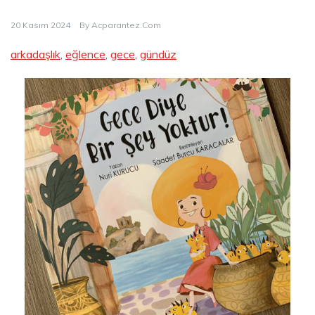
20 Kasım 2024
By
Acparantez.com
arkadaşlık
, 
eğlence
, 
gece
, 
gündüz