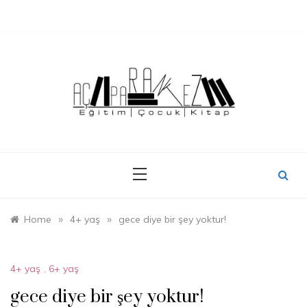
Skip
to
content
»
»
Home
4+ yaş
gece diye bir şey yoktur!
4+ yaş
,
6+ yaş
gece diye bir şey yoktur!