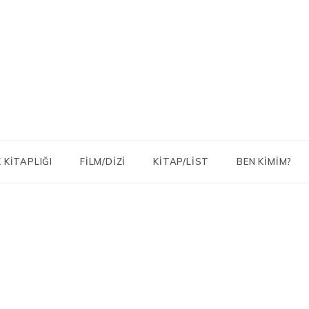
 KITAPLIĞI
FILM/DIZI
KITAP/LIST
BEN KIMIM?