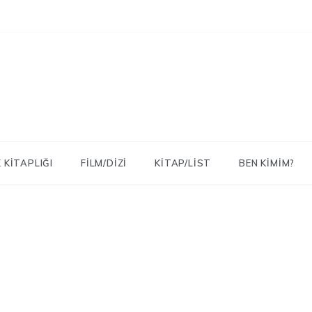
 KITAPLIĞI
FILM/DIZI
KITAP/LIST
BEN KIMIM?