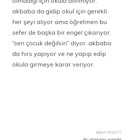
olmadığı için okula alınmıyor.
akbaba da gidip okul için gerekli
her şeyi alıyor ama öğretmen bu
sefer de başka bir engel çıkarıyor.
“sen çocuk değilsin” diyor. akbaba
da hırs yapıyor ve ne yapıp edip
okula girmeye karar veriyor.
iki utangaç panda