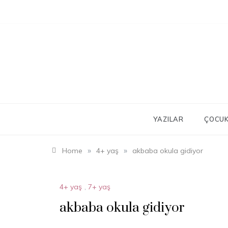
Skip
to
content
YAZILAR
ÇOCUK
»
»
Home
4+ yaş
akbaba okula gidiyor
4+ yaş
,
7+ yaş
akbaba okula gidiyor