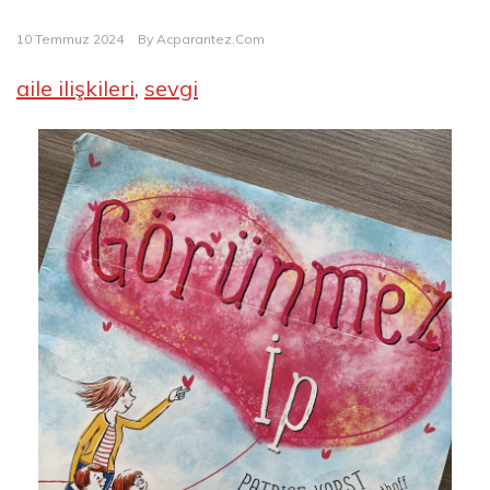
10 Temmuz 2024
By
Acparantez.com
aile ilişkileri
, 
sevgi