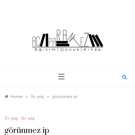
Skip
to
content
»
»
Home
3+ yaş
görünmez ip
3+ yaş
,
6+ yaş
görünmez ip