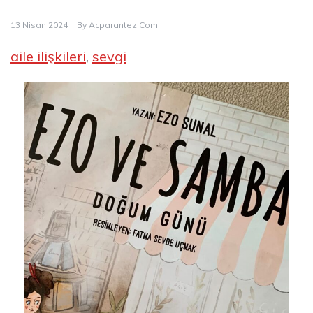
13 Nisan 2024
By
Acparantez.com
aile ilişkileri
, 
sevgi