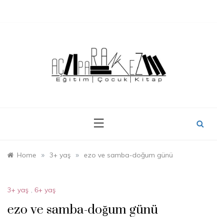
Skip
to
content
»
»
Home
3+ yaş
ezo ve samba-doğum günü
3+ yaş
,
6+ yaş
ezo ve samba-doğum günü