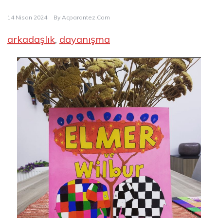
14 Nisan 2024
By
Acparantez.com
arkadaşlık
, 
dayanışma