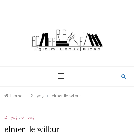
Skip
to
content
»
»
Home
2+ yaş
elmer ile wilbur
2+ yaş
,
6+ yaş
elmer ile wilbur