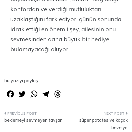
konfordan ve verdiği mutluluktan
uzaklaştığını fark ediyor. günün sonunda
idrak ettiği en önemli şey, ailesinin onu
sevmesinden daha büyük bir hediye
bulamayacağı oluyor.
bu yazıyı paylaş:
F
T
W
T
T
a
w
h
el
hr
c
itt
at
e
e
Yazı
e
er
s
gr
a
beklemeyi sevmeyen tavşan
süper patates ve kaçak
gezinmesi
bezelye
b
A
a
d