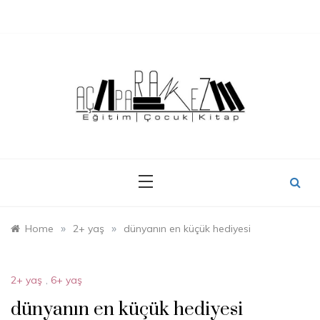
Skip
to
content
»
»
Home
2+ yaş
dünyanın en küçük hediyesi
2+ yaş
,
6+ yaş
dünyanın en küçük hediyesi