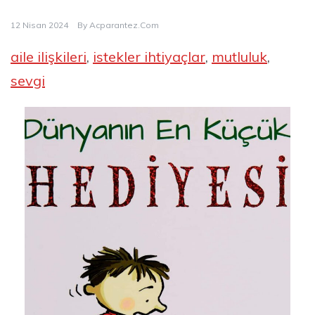
12 Nisan 2024
By
Acparantez.com
aile ilişkileri
, 
istekler ihtiyaçlar
, 
mutluluk
, 
sevgi